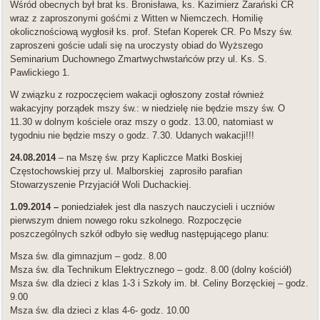
Wśród obecnych był brat ks. Bronisława, ks. Kazimierz Zarański CR
wraz z zaproszonymi gośćmi z Witten w Niemczech. Homilię
okolicznościową wygłosił ks. prof. Stefan Koperek CR. Po Mszy św.
zaproszeni goście udali się na uroczysty obiad do Wyższego
Seminarium Duchownego Zmartwychwstańców przy ul. Ks. S.
Pawlickiego 1.
W związku z rozpoczęciem wakacji ogłoszony został również
wakacyjny porządek mszy św.: w niedzielę nie będzie mszy św. O
11.30 w dolnym kościele oraz mszy o godz. 13.00, natomiast w
tygodniu nie będzie mszy o godz. 7.30. Udanych wakacji!!!
24.08.2014
– na Mszę św. przy Kapliczce Matki Boskiej
Częstochowskiej przy ul. Malborskiej zaprosiło parafian
Stowarzyszenie Przyjaciół Woli Duchackiej.
1.09.2014 –
poniedziałek jest dla naszych nauczycieli i uczniów
pierwszym dniem nowego roku szkolnego. Rozpoczęcie
poszczególnych szkół odbyło się według następującego planu:
Msza św. dla gimnazjum – godz. 8.00
Msza św. dla Technikum Elektrycznego – godz. 8.00 (dolny kościół)
Msza św. dla dzieci z klas 1-3 i Szkoły im. bł. Celiny Borzęckiej – godz.
9.00
Msza św. dla dzieci z klas 4-6- godz. 10.00