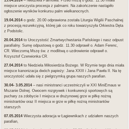
13.04.2014
– Niedziela Palmowa. Przed mszą o godz. 11.30 miała
miejsce uroczysta procesja z palmami. Na zakończenie nastąpiło
ogłoszenie wyników konkursu palm wielkanocnych.
19.04.2014
o godz. 20.00 odprawiona została Liturgia Wigilii Paschalnej
z procesją rezurekcyjną, której jak co roku towarzyszyła Orkiestra Dęta
z Podstolic.
20.04.2014
to Uroczystość Zmartwychwstania Pańskiego i nasz odpust
parafialny. Sumę odpustową o godz. 11.30 odprawił o. Adam Ferenc,
CR. Wieczorną Mszę św. z modlitwą o uzdrowienie odprawił o.
Krzysztof Czerwionka CR.
27.04.2014
to Niedziela Miłosierdzia Bożego. W Rzymie tego dnia miała
miejsce kanonizacja dwóch papieży: Jana XXIII i Jana Pawła II. Na tę
uroczystość udała się z pielgrzymką grupa naszych parafian.
30.04- 3.05.2014
– nasi ministranci uczestniczyli w XXI MiniEmaus w
Mszanie Dolnej. Owocem rozgrywek i konkurencji sportowych są
puchary za zdobycie I miejsca w drużynowej grze w piłkę nożną
ministrantów oraz II miejsca w grze w piłkę nożną ministrantów
starszych
07.05.2014
Wieczysta adoracja w Łagiewnikach z udziałem naszych
parafian,