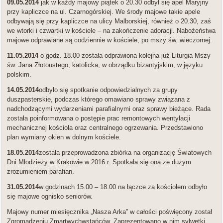
09.05.2014
jak w każdy majowy piątek o 20.30 odbył się apel Maryjny
przy kapliczce na ul. Czarnogórskiej. We środy majowe takie apele
odbywają się przy kapliczce na ulicy Malborskiej, również o 20.30, zaś
we wtorki i czwartki w kościele – na zakończenie adoracji. Nabożeństwa
majowe odprawiane są codziennie w kościele, po mszy św. wieczornej.
11.05.2014
o godz. 18.00 została odprawiona kolejna już Liturgia Mszy
św. Jana Złotoustego, katolicka, w obrządku bizantyjskim, w języku
polskim.
14.05.2014
odbyło się spotkanie odpowiedzialnych za grupy
duszpasterskie, podczas którego omawiano sprawy związana z
nadchodzącymi wydarzeniami parafialnymi oraz sprawy bieżące. Rada
została poinformowana o postępie prac remontowych wentylacji
mechanicznej kościoła oraz centralnego ogrzewania. Przedstawiono
plan wymiany okien w dolnym kościele.
18.05.2014
została przeprowadzona zbiórka na organizację Światowych
Dni Młodzieży w Krakowie w 2016 r. Spotkała się ona ze dużym
zrozumieniem parafian.
31.05.2014
w godzinach 15.00 – 18.00 na łączce za kościołem odbyło
się majowe ognisko seniorów.
Majowy numer miesięcznika „Nasza Arka” w całości poświęcony został
Zgromadzeniu Zmartwychwstańców. Zaprezentowano w nim sylwetki