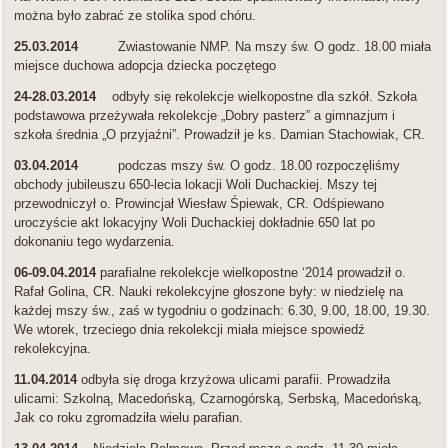
można było zabrać ze stolika spod chóru.
25.03.2014
Zwiastowanie NMP. Na mszy św. O godz. 18.00 miała
miejsce duchowa adopcja dziecka poczętego
24-28.03.2014
odbyły się rekolekcje wielkopostne dla szkół. Szkoła
podstawowa przeżywała rekolekcje „Dobry pasterz” a gimnazjum i
szkoła średnia „O przyjaźni”. Prowadził je ks. Damian Stachowiak, CR.
03.04.2014
podczas mszy św. O godz. 18.00 rozpoczęliśmy
obchody jubileuszu 650-lecia lokacji Woli Duchackiej. Mszy tej
przewodniczył o. Prowincjał Wiesław Śpiewak, CR. Odśpiewano
uroczyście akt lokacyjny Woli Duchackiej dokładnie 650 lat po
dokonaniu tego wydarzenia.
06-09.04.2014
parafialne rekolekcje wielkopostne ‘2014 prowadził o.
Rafał Golina, CR. Nauki rekolekcyjne głoszone były: w niedzielę na
każdej mszy św., zaś w tygodniu o godzinach: 6.30, 9.00, 18.00, 19.30.
We wtorek, trzeciego dnia rekolekcji miała miejsce spowiedź
rekolekcyjna.
11.04.2014
odbyła się droga krzyżowa ulicami parafii. Prowadziła
ulicami: Szkolną, Macedońską, Czarnogórską, Serbską, Macedońską,
Jak co roku zgromadziła wielu parafian.