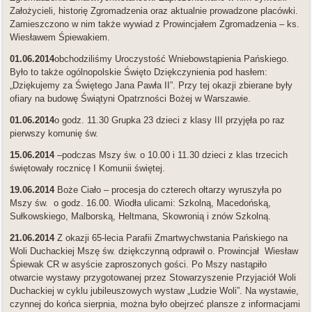
Założycieli, historię Zgromadzenia oraz aktualnie prowadzone placówki.
Zamieszczono w nim także wywiad z Prowincjałem Zgromadzenia – ks.
Wiesławem Śpiewakiem.
01.06.2014
obchodziliśmy Uroczystość Wniebowstąpienia Pańskiego.
Było to także ogólnopolskie Święto Dziękczynienia pod hasłem:
„Dziękujemy za Świętego Jana Pawła II”. Przy tej okazji zbierane były
ofiary na budowę Świątyni Opatrzności Bożej w Warszawie.
01.06.2014
o godz. 11.30 Grupka 23 dzieci z klasy III przyjęła po raz
pierwszy komunię św.
15.06.2014
–podczas Mszy św. o 10.00 i 11.30 dzieci z klas trzecich
świętowały rocznicę I Komunii świętej.
19.06.2014
Boże Ciało – procesja do czterech ołtarzy wyruszyła po
Mszy św. o godz. 16.00. Wiodła ulicami: Szkolną, Macedońską,
Sułkowskiego, Malborską, Heltmana, Skowronią i znów Szkolną.
21.06.2014
Z okazji 65-lecia Parafii Zmartwychwstania Pańskiego na
Woli Duchackiej Mszę św. dziękczynną odprawił o. Prowincjał Wiesław
Śpiewak CR w asyście zaproszonych gości. Po Mszy nastąpiło
otwarcie wystawy przygotowanej przez Stowarzyszenie Przyjaciół Woli
Duchackiej w cyklu jubileuszowych wystaw „Ludzie Woli”. Na wystawie,
czynnej do końca sierpnia, można było obejrzeć plansze z informacjami