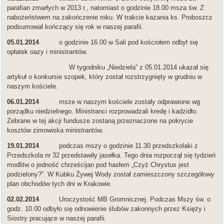
parafian zmarłych w 2013 r., natomiast o godzinie 18.00 msza św. Z
nabożeństwem na zakończenie roku. W trakcie kazania ks. Proboszcz
podsumował kończący się rok w naszej parafii.
05.01.2014
o godzinie 16.00 w Sali pod kościołem odbył się
opłatek oazy i ministrantów.
W tygodniku „Niedziela” z 05.01.2014 ukazał się
artykuł o konkursie szopek, który został rozstrzygnięty w grudniu w
naszym kościele.
06.01.2014
msze w naszym kościele zostały odprawione wg
porządku niedzielnego. Ministranci rozprowadzali kredę i kadzidło.
Zebrane w tej akcji fundusze zostaną przeznaczone na pokrycie
kosztów zimowiska ministrantów.
19.01.2014
podczas mszy o godzinie 11.30 przedszkolaki z
Przedszkola nr 32 przedstawiły jasełka. Tego dnia rozpoczął się tydzień
modlitw o jedność chrześcijan pod hasłem „Czyż Chrystus jest
podzielony?”. W Kubku Żywej Wody został zamieszczony szczegółowy
plan obchodów tych dni w Krakowie.
02.02.2014
Uroczystość MB Gromnicznej. Podczas Mszy św. o
godz. 10.00 odbyło się odnowienie ślubów zakonnych przez Księży i
Siostry pracujące w naszej parafii.