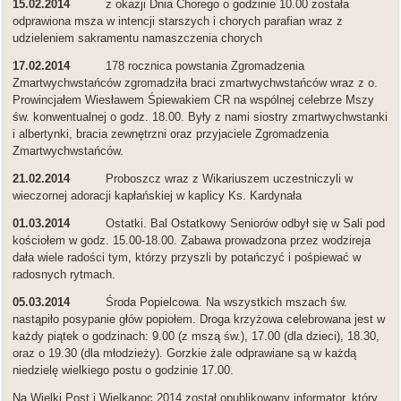
15.02.2014
z okazji Dnia Chorego o godzinie 10.00 została
odprawiona msza w intencji starszych i chorych parafian wraz z
udzieleniem sakramentu namaszczenia chorych
17.02.2014
178 rocznica powstania Zgromadzenia
Zmartwychwstańców zgromadziła braci zmartwychwstańców wraz z o.
Prowincjałem Wiesławem Śpiewakiem CR na wspólnej celebrze Mszy
św. konwentualnej o godz. 18.00. Były z nami siostry zmartwychwstanki
i albertynki, bracia zewnętrzni oraz przyjaciele Zgromadzenia
Zmartwychwstańców.
21.02.2014
Proboszcz wraz z Wikariuszem uczestniczyli w
wieczornej adoracji kapłańskiej w kaplicy Ks. Kardynała
01.03.2014
Ostatki. Bal Ostatkowy Seniorów odbył się w Sali pod
kościołem w godz. 15.00-18.00. Zabawa prowadzona przez wodzireja
dała wiele radości tym, którzy przyszli by potańczyć i pośpiewać w
radosnych rytmach.
05.03.2014
Środa Popielcowa. Na wszystkich mszach św.
nastąpiło posypanie głów popiołem. Droga krzyżowa celebrowana jest w
każdy piątek o godzinach: 9.00 (z mszą św.), 17.00 (dla dzieci), 18.30,
oraz o 19.30 (dla młodzieży). Gorzkie żale odprawiane są w każdą
niedzielę wielkiego postu o godzinie 17.00.
Na Wielki Post i Wielkanoc 2014 został opublikowany informator, który