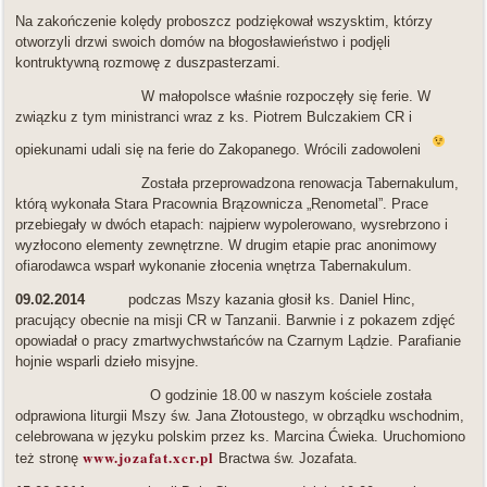
Na zakończenie kolędy proboszcz podziękował wszysktim, którzy
otworzyli drzwi swoich domów na błogosławieństwo i podjęli
kontruktywną rozmowę z duszpasterzami.
W małopolsce właśnie rozpoczęły się ferie. W
związku z tym ministranci wraz z ks. Piotrem Bulczakiem CR i
opiekunami udali się na ferie do Zakopanego. Wrócili zadowoleni
Została przeprowadzona renowacja Tabernakulum,
którą wykonała Stara Pracownia Brązownicza „Renometal”. Prace
przebiegały w dwóch etapach: najpierw wypolerowano, wysrebrzono i
wyzłocono elementy zewnętrzne. W drugim etapie prac anonimowy
ofiarodawca wsparł wykonanie złocenia wnętrza Tabernakulum.
09.02.2014
podczas Mszy kazania głosił ks. Daniel Hinc,
pracujący obecnie na misji CR w Tanzanii. Barwnie i z pokazem zdjęć
opowiadał o pracy zmartwychwstańców na Czarnym Lądzie. Parafianie
hojnie wsparli dzieło misyjne.
O godzinie 18.00 w naszym kościele została
odprawiona liturgii Mszy św. Jana Złotoustego, w obrządku wschodnim,
celebrowana w języku polskim przez ks. Marcina Ćwieka. Uruchomiono
www.jozafat.xcr.pl
też stronę
Bractwa św. Jozafata.