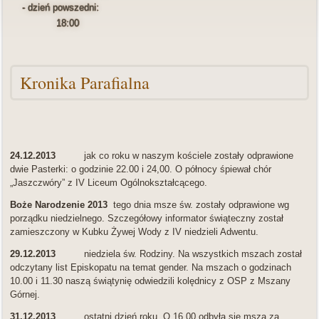
- dzień powszedni:
18:00
Kronika Parafialna
24.12.2013
jak co roku w naszym kościele zostały odprawione
dwie Pasterki: o godzinie 22.00 i 24,00. O północy śpiewał chór
„Jaszczwóry” z IV Liceum Ogólnokształcącego.
Boże Narodzenie 2013
tego dnia msze św. zostały odprawione wg
porządku niedzielnego. Szczegółowy informator świąteczny został
zamieszczony w Kubku Żywej Wody z IV niedzieli Adwentu.
29.12.2013
niedziela św. Rodziny. Na wszystkich mszach został
odczytany list Episkopatu na temat gender. Na mszach o godzinach
10.00 i 11.30 naszą świątynię odwiedzili kolędnicy z OSP z Mszany
Górnej.
31.12.2013
ostatni dzień roku. O 16.00 odbyła się msza za