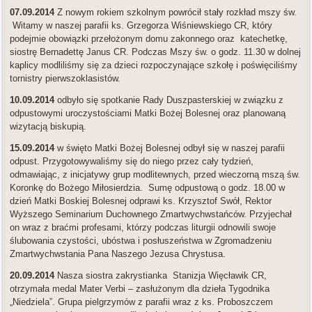
07.09.2014
Z nowym rokiem szkolnym powrócił stały rozkład mszy św.
Witamy w naszej parafii ks. Grzegorza Wiśniewskiego CR, który
podejmie obowiązki przełożonym domu zakonnego oraz katechetkę,
siostrę Bernadettę Janus CR. Podczas Mszy św. o godz. 11.30 w dolnej
kaplicy modliliśmy się za dzieci rozpoczynające szkołę i poświęciliśmy
tornistry pierwszoklasistów.
10.09.2014
odbyło się spotkanie Rady Duszpasterskiej w związku z
odpustowymi uroczystościami Matki Bożej Bolesnej oraz planowaną
wizytacją biskupią.
15.09.2014
w święto Matki Bożej Bolesnej odbył się w naszej parafii
odpust. Przygotowywaliśmy się do niego przez cały tydzień,
odmawiając, z inicjatywy grup modlitewnych, przed wieczorną mszą św.
Koronkę do Bożego Miłosierdzia. Sumę odpustową o godz. 18.00 w
dzień Matki Boskiej Bolesnej odprawi ks. Krzysztof Swół, Rektor
Wyższego Seminarium Duchownego Zmartwychwstańców. Przyjechał
on wraz z braćmi profesami, którzy podczas liturgii odnowili swoje
ślubowania czystości, ubóstwa i posłuszeństwa w Zgromadzeniu
Zmartwychwstania Pana Naszego Jezusa Chrystusa.
20.09.2014
Nasza siostra zakrystianka Stanizja Więcławik CR,
otrzymała medal Mater Verbi – zasłużonym dla dzieła Tygodnika
„Niedziela”. Grupa pielgrzymów z parafii wraz z ks. Proboszczem