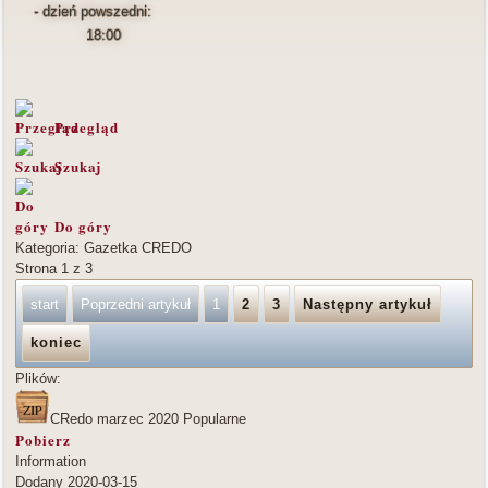
- dzień powszedni:
18:00
Przegląd
Szukaj
Do góry
Kategoria: Gazetka CREDO
Strona 1 z 3
start
Poprzedni artykuł
1
2
3
Następny artykuł
koniec
Plików:
CRedo marzec 2020
Popularne
Pobierz
Information
Dodany
2020-03-15